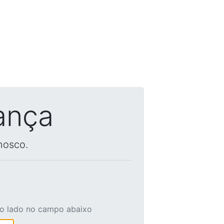
ança
nosco.
ao lado no campo abaixo