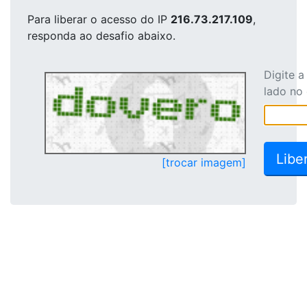
Para liberar o acesso
do IP
216.73.217.109
,
responda ao desafio abaixo.
Digite 
lado no
[trocar imagem]