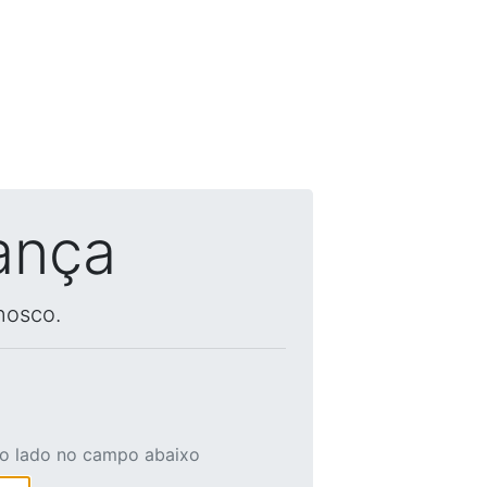
ança
nosco.
ao lado no campo abaixo